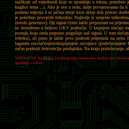
razlikuje od vrijednosti koje se spominju u tekstu, potrebno j
kuglice lema ...). Ako je sve u redu, dalje provjeravamo da li
pratimo mijenja li se jačina struje kroz sklop dok prstom dodir
je potrebno provjeriti mikrofon. Najbolje je umjesto mikrofon
(tonski generator), čiji signal ćemo lakše prepoznati na prijemni
ne dovedemo u željeno UKV područje. U krajnjem slučaju može 
postaja, koja onda potpuno prigušuje naš signal. U tom slučaju
rešetku), ali puno je lakše prvo podesiti prijemnik na neku 
laganim razvlačenjem/skupljanjem zavojnice (podešavanjem fe
začas podesiti frekvenciju predajnika. Na kraju podešavanja, a
NAPOMENA: Na
DVD-1
Enciklopedije elektronike možete naći proračuna
spominju u tekstu.