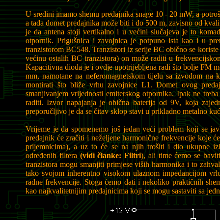
U sredini imamo shemu predajnika snage 10 - 20 mW, a potrošnj
a tada domet predajnika može biti i do 500 m, zavisno od kval
je da antena stoji vertikalno i u većini slučajeva je to kom
otpornik. Prigušnica i zavojnica je potpuno ista kao i u pr
tranzistorom BC548. Tranzistori iz serije BC obično se korist
većinu ostalih BC tranzistora) on može raditi u frekvencijs
Kapacitivna dioda je i ovdje upotrijebljena radi što bolje FM m
mm, namotane na neferomagnetskom tijelu sa izvodom na kra
montirati što bliže vrhu zavojnice L1. Domet ovog pred
smanjivanjem vrijednosti emiterskog otpornika. Ipak ne treba p
raditi. Izvor napajanja je obična baterija od 9V, koja zajed
preporučljivo je da se čitav sklop stavi u prikladno metalno kuć
Vrijeme je da spomenemo još jedan veći problem koji se jav
predajnik će zračiti i neželjene harmonične frekvencije koje ć
prijemnicima), a uz to će se na njih trošiti i dio ukupne 
određenih filtera
(vidi članke: Filtri
), ali time ćemo se bavi
tranzistora mogu smanjiti primjese viših harmonika i to zahvalj
tako svojom inherentno visokom ulaznom impedancijom vrlo ma
radne frekvencije. Stoga ćemo dati i nekoliko praktičnih sh
kao najkvalitetnijim predajnicima koji se mogu sastaviti sa jed