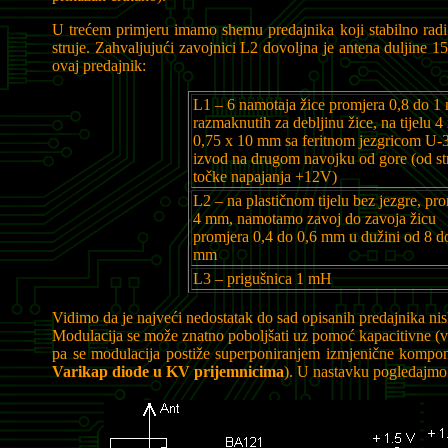
U trećem primjeru imamo shemu predajnika koji stabilno r
struje. Zahvaljujući zavojnici L2 dovoljna je antena duljine 
ovaj predajnik:
L1 – 6 namotaja žice promjera 0,8 do 1
razmaknutih za debljinu žice, na tijelu 4
0,75 x 10 mm sa feritnom jezgricom U-
izvod na drugom navojku od gore (od st
točke napajanja +12V)
L2 – na plastičnom tijelu bez jezgre, pr
4 mm, namotamo zavoj do zavoja žicu
promjera 0,4 do 0,6 mm u dužini od 8 d
mm
L3 – prigušnica 1 mH
Vidimo da je najveći nedostatak do sad opisanih predajnika nis
Modulacija se može znatno poboljšati uz pomoć kapacitivne (v
pa se modulacija postiže superponiranjem izmjenične kompon
Varikap diode u KV prijemnicima
). U nastavku pogledajmo