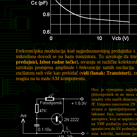
Frekvencijska modulacija kod najjednostavnijeg predajnika s j
mikrofona dovodi se na bazu tranzistora. To uzrokuje da tranz
predajnici, Izbor radne točke
), stvaraju se različite kolektors
uzrokuju promjenu amplitude i frekvencije samih oscilacij
oscilatoru radi više kao prekidač (
vidi članak: Tranzistori
), 
reagira na tu malu AM komponentu.
Ovo je vjerojatno najjedn
(fotootpornik se ne mora u
izraditi vrlo malih dimenz
ľF. Umjesto tranzistora 2N 
ovisno o upotrijebljenom 
lakirane žice, namotane 
zavojnice, koji se napravi
na VHF području (na klas
spustiti sve do SV područja
nisu kritični, međutim po