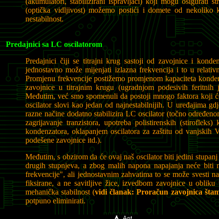
(akumulatori, stabilizirani ispravljači) koji mogu osigurati 
(optička vidljivost) možemo postići i domete od nekoliko k
nestabilnost.
Predajnici sa LC oscilatorom
Predajnici čiji se titrajni krug sastoji od zavojnice i konde
jednostavno može mijenjati izlazna frekvencija i to u relati
Promjenu frekvencije postižemo promjenom kapaciteta konden
zavojnice u titrajnim krugu (ugradnjom podesivih feritnih j
Međutim, već smo spomenuli da postoji mnogo faktora koji će
oscilator slovi kao jedan od najnestabilnijih. U uređajima gdje
razne načine dodatno stabilizira LC oscilator (točno određeno
zagrijavanje tranzistora, upotreba polistirenskih (stirofleks
kondenzatora, oklapanjem oscilatora za zaštitu od vanjskih V
podešene zavojnice itd.).
Međutim, s obzirom da će ovaj naš oscilator biti jedini stupanj
drugih stupnjeva, a zbog malih napona napajanja neće biti ni
frekvencije", ali jednostavnim zahvatima to se može svesti n
fiksirane, a ne savitljive žice, izvedbom zavojnice u oblik
mehanička stabilnost (
vidi članak: Proračun zavojnica štam
potpuno eliminirati.