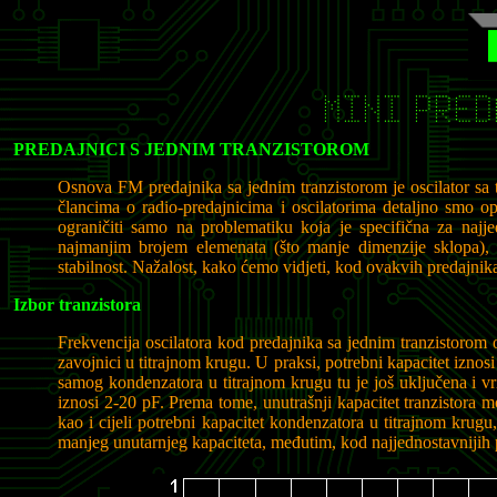
MINI PRED
PREDAJNICI S JEDNIM TRANZISTOROM
Osnova FM predajnika sa jednim tranzistorom je oscilator sa t
člancima o radio-predajnicima i oscilatorima detaljno smo opi
ograničiti samo na problematiku koja je specifična za najje
najmanjim brojem elemenata (što manje dimenzije sklopa), 
stabilnost. Nažalost, kako ćemo vidjeti, kod ovakvih predajnik
Izbor tranzistora
Frekvencija oscilatora kod predajnika sa jednim tranzistorom 
zavojnici u titrajnom krugu. U praksi, potrebni kapacitet izno
samog kondenzatora u titrajnom krugu tu je još uključena i vri
iznosi 2-20 pF. Prema tome, unutrašnji kapacitet tranzistora m
kao i cijeli potrebni kapacitet kondenzatora u titrajnom krugu
manjeg unutarnjeg kapaciteta, međutim, kod najjednostavnijih 