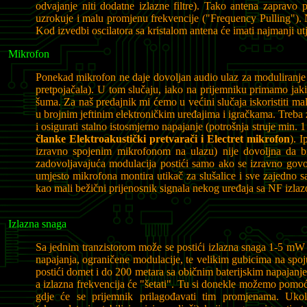
odvajanje niti dodatne izlazne filtre). Tako antena zapravo p
uzrokuje i malu promjenu frekvencije ("Frequency Pulling"). Nek
Kod izvedbi oscilatora sa kristalom antena će imati najmanji utje
Mikrofon
Ponekad mikrofon ne daje dovoljan audio ulaz za moduliranje 
pretpojačala). U tom slučaju, iako na prijemniku primamo jaki 
šuma. Za naš predajnik mi ćemo u većini slučaja iskoristiti ma
u brojnim jeftinim elektroničkim uređajima i igračkama. Treba zn
i osigurati stalno istosmjerno napajanje (potrošnja struje min.
članke Elektroakustički pretvarači i Electret mikrofon
). I
izravno spojenim mikrofonom na ulazu) nije dovoljna da bi
zadovoljavajuća modulacija postići samo ako se izravno govor
umjesto mikrofona montira utikač za slušalice i sve zajedno sa
kao mali bežični prijenosnik signala nekog uređaja sa NF izlazo
Izlazna snaga
Sa jednim tranzistorom može se postići izlazna snaga 1-5 mW i
napajanja, ograničene modulacije, te velikim gubicima na sp
postići domet i do 200 metara sa običnim baterijskim napajanjem
a izlazna frekvencija će "šetati". Tu si donekle možemo pomo
gdje će se prijemnik prilagođavati tim promjenama. Ukol