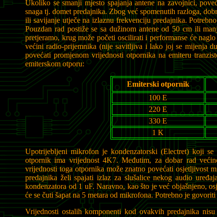
Ukoliko se smanji mjesto spajanja antene na zavojnici, poveć
snaga tj. domet predajnika. Zbog već spomenutih razloga, dobro
ili savijanje utječe na izlaznu frekvenciju predajnika. Potreb
Pouzdan rad postiže se sa dužinom antene od 50 cm ili ma
pretjeramo, krug može početi oscilirati i performanse će naglo
većini radio-prijemnika (nije savitljiva i lako joj se mijenja
povećati promjenom vrijednosti otpornika na emiteru tranzis
emiterskom otporu:
Emiterski otpornik
100 E
220 E
330 E
1 K
Upotrijebljeni mikrofon je kondenzatorski (Electret) koji 
otpornik ima vrijednost 4K7. Međutim, za dobar rad većin
vrijednosti toga otpornika može znatno povećati osjetljivost m
predajnika želi spajati izlaz za slušalice nekog audio uređaja
kondenzatora od 1 uF. Naravno, kao što je već objašnjeno, osje
će se čuti šapat na 5 metara od mikrofona. Potrebno je govori
Vrijednosti ostalih komponenti kod ovakvih predajnika nisu