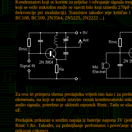
Kondenzatori koji se koriste za prijelaz i odvajanje signala 
koji se veže mikrofon može se staviti bilo koji između 270pF 
frekvencije pri modulaciji). Tranzistor također nije kritiča
BC108, BC109, 2N3564, 2N5225, 2N2222 ...)
Za ova tri primjera shema predajnika vrijedi isto kao i za pr
elemenata, na koji se može izravno vezati kondenzatorski mikr
audio signala, potrebno je ukloniti otpornik Rmic. Tada se ul
uF.
Predajnik prikazan u sredini napaja iz baterije napona 3V (jedn
Rmic i Re. Također, za poboljšanje perfomansi i povećanje 
prikazan crtkano).