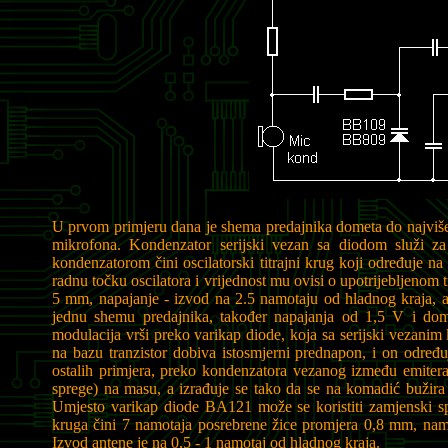
U prvom primjeru dana je shema predajnika dometa do najviše
mikrofona. Kondenzator serijski vezan sa diodom služi za
kondenzatorom čini oscilatorski titrajni krug koji određuje na 
radnu točku oscilatora i vrijednost mu ovisi o upotrijebljenom 
5 mm, napajanje - izvod na 2.5 namotaju od hladnog kraja, 
jednu shemu predajnika, također napajanja od 1,5 V i do
modulacija vrši preko varikap diode, koja sa serijski vezani
na bazu tranzistor dobiva istosmjerni prednapon, i on određu
ostalih primjera, preko kondenzatora vezanog između emitera i
sprege) na masu, a izrađuje se tako da se na komadić buži
Umjesto varikap diode BA121 može se koristiti zamjenski spo
kruga čini 7 namotaja posrebrene žice promjera 0,8 mm, nam
Izvod antene je na 0,5 - 1 namotaj od hladnog kraja.