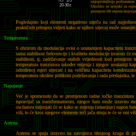
najoptimalnije perfomanse 
Ukoliko se serijski sa otpo
promjeni tih otpora mijenjat
Pogledajmo koji elementi negativno utječu na rad najjedno
praktičnih primjera vidjeti kako se njihov utjecaj može smanjiti
Temperatura
S obzirom da modulacija ovisi o unutarnjem kapacitetu tranzis
sama stabilnost frekvencije i kvaliteta modulacije izravno će o
stabilnost, tj. zadržavanje stalnih vrijednosti kod promjene 
temperatura tranzistora također mijenja i njegov unutarnji kap
određenoj mjeri utjecati i na veličinu kapaciteta kondenzat
temperatura okoline prilikom podešavanja i rada predajnika, te d
Napajanje
Već je spomenuto da se promjenom radne točke tranzistora mi
ispravljač sa transformatorom, njegov šum može izravno modul
oscilatora mijenjati će se kako se mijenja (smanjuje) napon ba
viši, to će kroz njegove elemente teći jača struja te će se oni viš
Antena
Antena se spaja izravno na zavojnicu titrajnog kruga ili 