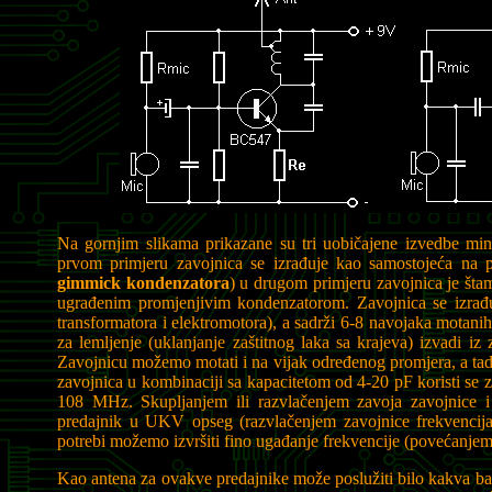
Na gornjim slikama prikazane su tri uobičajene izvedbe mini
prvom primjeru zavojnica se izrađuje kao samostojeća na p
gimmick kondenzatora
) u drugom primjeru zavojnica je šta
ugrađenim promjenjivim kondenzatorom. Zavojnica se izrađu
transformatora i elektromotora), a sadrži 6-8 navojaka motani
za lemljenje (uklanjanje zaštitnog laka sa krajeva) izvadi iz
Zavojnicu možemo motati i na vijak određenog promjera, a t
zavojnica u kombinaciji sa kapacitetom od 4-20 pF koristi se 
108 MHz. Skupljanjem ili razvlačenjem zavoja zavojnice i
predajnik u UKV opseg (razvlačenjem zavojnice frekvencija 
potrebi možemo izvršiti fino ugađanje frekvencije (povećanjem 
Kao antena za ovakve predajnike može poslužiti bilo kakva ba