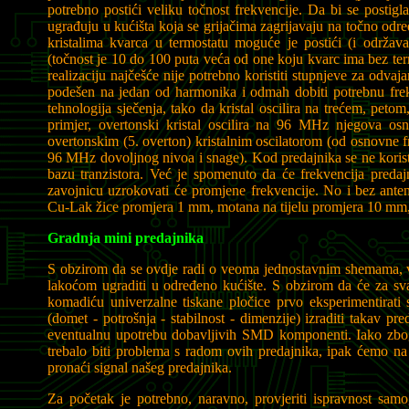
potrebno postići veliku točnost frekvencije. Da bi se postigl
ugrađuju u kućišta koja se grijačima zagrijavaju na točno od
kristalima kvarca u termostatu moguće je postići (i održav
(točnost je 10 do 100 puta veća od one koju kvarc ima bez termo
realizaciju najčešće nije potrebno koristiti stupnjeve za odva
podešen na jedan od harmonika i odmah dobiti potrebnu frekv
tehnologija sječenja, tako da kristal oscilira na trećem, pe
primjer, overtonski kristal oscilira na 96 MHz njegova o
overtonskim (5. overton) kristalnim oscilatorom (od osnovne f
96 MHz dovoljnog nivoa i snage). Kod predajnika se ne koristi
bazu tranzistora. Već je spomenuto da će frekvencija predajn
zavojnicu uzrokovati će promjene frekvencije. No i bez ante
Cu-Lak žice promjera 1 mm, motana na tijelu promjera 10 mm,
Gradnja mini predajnika
S obzirom da se ovdje radi o veoma jednostavnim shemama, vrlo
lakoćom ugraditi u određeno kućište. S obzirom da će za sva
komadiću univerzalne tiskane pločice prvo eksperimentirati
(domet - potrošnja - stabilnost - dimenzije) izraditi takav pr
eventualnu upotrebu dobavljivih SMD komponenti. Iako zbog 
trebalo biti problema s radom ovih predajnika, ipak ćemo na
pronaći signal našeg predajnika.
Za početak je potrebno, naravno, provjeriti ispravnost samo