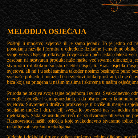
MELODIJA OSJEĆAJA
Postoji li mnoštvo svjetova ili je samo jedan? To je jedno od na
postojanja razvija i formira u određene fizikalne i emotivne obli
svoje veze. Osjećaji otkrivaju čovjekovom biću jedan daleko veći i s
zaseban ni nestvaran produkt naše mašte već stvarna dimenzija 
stvarnom i dubokom smislu osjetiti i osjećati. Vrata osjetila i os
svjetova, ali mi i u sebi samima također nosimo beskrajno puno bezg
sve naše pobjede i porazi. Ti su svjetovi toliko prostrani, da je či
bića koja su pritajena u našim mislima i skrivena u našim osjećajim
Priroda ne otkriva svoje tajne odjednom i svima. Svakodnevno odra
energije, podrške i samopouzdanja, a da bismo sve to kontinuirano 
svjetova. Suvremeno društvo proizvelo je niz više ili manje uspješni
socijalne mreže i dr.), a cilj svega je povezati nas sa nekim d
djelokruga. Sada se usuđujem reći da za stvaranje tih veza ne post
Raznovrsnost naših osjećaja koje svakodnevno stvaramo toliko je
oskudijevati svježim melodijama.
Viđenje i doživljaj drugog svijeta možemo jednim dijelom postići 