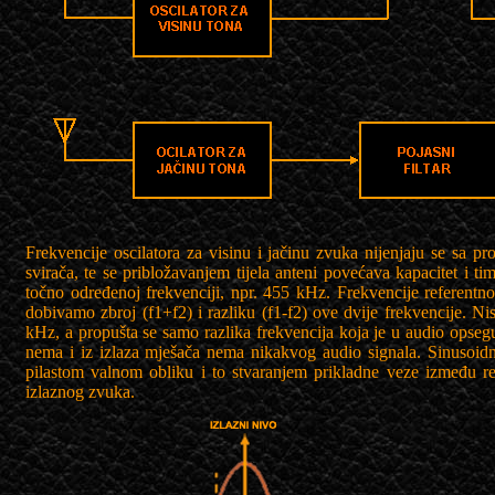
Frekvencije oscilatora za visinu i jačinu zvuka nijenjaju se sa p
svirača, te se pribložavanjem tijela anteni povećava kapacitet i tim
točno određenoj frekvenciji, npr. 455 kHz. Frekvencije referentnog
dobivamo zbroj (f1+f2) i razliku (f1-f2) ove dvije frekvencije. Ni
kHz, a propušta se samo razlika frekvencija koja je u audio opseg
nema i iz izlaza mješača nema nikakvog audio signala. Sinusoidni 
pilastom valnom obliku i to stvaranjem prikladne veze između refe
izlaznog zvuka.