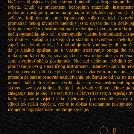
Naši vlastiti osjećaji s jedne strane i melodija sa druge strane dva
svijeta. Ljudi su stvaranjem bezbrojnih muzičkih instrumenat
predanim i ustrajnim radom na njima, oduvijek težili spajanju ta dv
svijetovi koji nas pri tome ispunjavaju toliko su jaki i poseb
promatrač nekog izvođača melodije jasno osjeća dio tih doživlja
brojnim muzičkim instrumentima i melodijama zvuka, priroda je v
način ograničila, ako ne i onemogućila vlastitu komunikaciju izm
svi doduše, slušajući i uživajući u skladnim izvedbama melodija
zapažamo dovoljno toga što pobuđuje naše zanimanje ali smo čes
da je uzalud upuštati se u vlastito istraživanje onoga što n
mukotrpno kao i lijepo, smatrajući da nema mogućnosti, vremena,
sami stvorimo slična postignuća. No, sad nedavno, ozbiljno se 
proučavanje ovog specifičnog instrumenta, ustanovio sam da reče
nije neizvedivo, niti da je put zakrčen nesavladivim preprekama, v
prostora za barem osnovna naslućivanja, pri čemu se od vas ne traž
umnost, talent ili vještina. Tvrditi da su u ovaj instrument ug
skrivena svojstva kojima djeluje i proizvodi vidljive učinke na
zalaganja, isto je kao i ne reći ništa; ali izvesti iz svojih osjećaja dv
kretnje, a zatim osjetiti kako djelovanje proizvedenih zvučni
slijedi tok naših osjećaja, već to je doista fascinantno postignuć
izmijeniti napredak naše unutarnje kreacije.