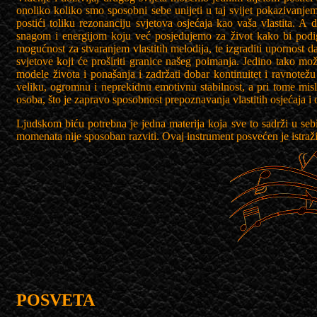
onoliko koliko smo sposobni sebe unijeti u taj svijet pokazivanj
postići toliku rezonanciju svjetova osjećaja kao vaša vlastita. A 
snagom i energijom koju već posjedujemo za život kako bi podigl
mogućnost za stvaranjem vlastitih melodija, te izgraditi upornost 
svjetove koji će proširiti granice našeg poimanja. Jedino tako mož
modele života i ponašanja i zadržati dobar kontinuitet i ravnotež
veliku, ogromnu i neprekidnu emotivnu stabilnost, a pri tome misl
osoba, što je zapravo sposobnost prepoznavanja vlastitih osjećaja i 
Ljudskom biću potrebna je jedna materija koja sve to sadrži u seb
momenata nije sposoban razviti. Ovaj instrument posvećen je istraž
POSVETA