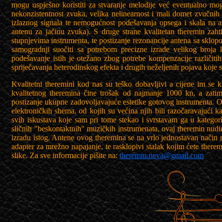
mogu uspješno koristiti za stvaranje melodije već eventualno mo
nekonzistentnost zvuka, velika nelinearnost i mali domet zvučni
izlaznog signala te nemogućnost podešavanja opsega i skala na 
antenu za jačinu zvuka). S druge strane kvalitetan theremin zahti
stupnjevima instrumenta, te postizanje rezonancije antena sa sklop
samogradnji suočiti sa potrebom precizne izrade velikog broja kl
podešavanje istih je otežano zbog potrebe kompenzacije različitih 
spriječavanja heterodinskog efekta i drugih neželjenih pojava koje s
Kvalitetni theremini kod nas su teško dobavljivi a cijene im s
kvalitetnog theremina čine trošak od najmanje 1000 kn, a zatim
postizanje ukupne zadovoljavajuće estetike gotovog instrumenta. O
elektroničkih shema, od kojih su većina njih bili razočaravajući 
svih iskustava koje sam pri tome stekao i svrstavam ga u kategori
sličnih "beskontaktnih" muzičkih instrumenata, ovaj theremin nudim
izradu istog. Antene ovog theremina se na vrlo jednostavan način mo
adapter za mrežno napajanje, te rasklopivi stalak kojim ćete therem
slike. Za sve informacije pišite na:
theremin.neva@gmail.com