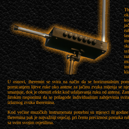
Th
ok
ko
ja
ru
la
in
sk
sv
ra
mu
in
kl
U osnovi, theremin se svira na način da se horizontalnim pom
pomicanjem lijeve ruke oko antene za jačinu zvuka mijenja se nje
smanjuje, dok je obrnuti efekt kod udaljavanja ruku od antena. Zam
širokim rasponima da se prilagode individualnim zahtjevima svira
izlaznog zvuka theremina.
Kod većine muzičkih instrumenata potrebni su mjeseci ili godine 
theremina pak je najvažniji osjećaj, pri čemu preciznost pomaka ruku
sa svim svojim osjetilima.