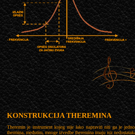
KONSTRUKCIJA THEREMINA
Theremin je instrument kojeg nije lako napraviti niti ga je jedn
thermina, međutim, mnoge izvedbe theremina imaju niz nedostataka k