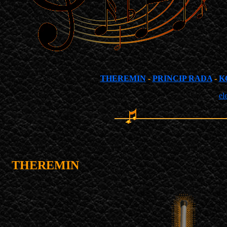
THEREMIN
-
PRINCIP RADA
-
K
el
THEREMIN